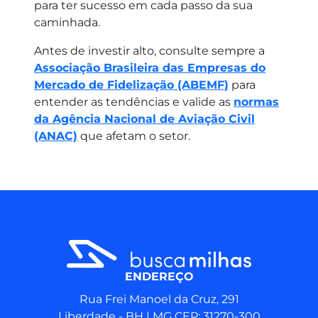
para ter sucesso em cada passo da sua
caminhada.
Antes de investir alto, consulte sempre a
Associação Brasileira das Empresas do
Mercado de Fidelização (ABEMF)
para
entender as tendências e valide as
normas
da Agência Nacional de Aviação Civil
(ANAC)
que afetam o setor.
ENDEREÇO
Rua Frei Manoel da Cruz, 291
Liberdade - BH | MG CEP: 31270-300