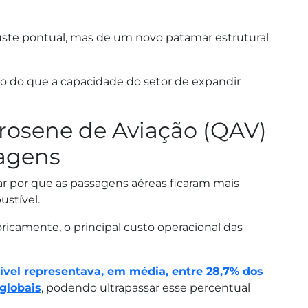
juste pontual, mas de um novo patamar estrutural
do do que a capacidade do setor de expandir
rosene de Aviação (QAV)
sagens
car por que as passagens aéreas ficaram mais
ustível.
ricamente, o principal custo operacional das
ível representava, em média, entre 28,7% dos
globais
, podendo ultrapassar esse percentual