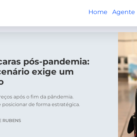
Home
Agente
caras pós-pandemia:
cenário exige um
o
reços após o fim da pândemia.
 posicionar de forma estratégica.
E RUBENS