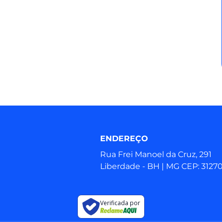
ENDEREÇO
Rua Frei Manoel da Cruz, 291
Liberdade - BH | MG CEP: 3127
Verificada por