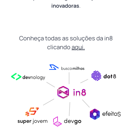
inovadoras
.
Conheça todas as soluções da in8
clicando
aqui.