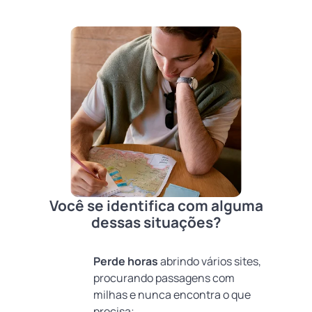
Você se identifica com alguma
dessas situações?
Perde horas
abrindo vários sites,
procurando passagens com
milhas e nunca encontra o que
precisa;