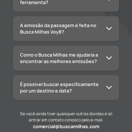
ferramenta?
Durante os 3 dias de teste gratuito, você terá
acesso completo à plataforma sem qualquer custo.
A emissão da passagem é feita no
Caso queira, poderá cancelar a assinatura a
Busca Milhas Voy8?
qualquer momento, seja no período de teste ou
posteriormente. Não haverá cobrança nesse prazo,
Não. O Busca Milhas Voy8 não comercializa
o que permite explorar todas as funcionalidades da
diretamente passagens aéreas. Nosso papel é
Como o Busca Milhas me ajudaria a
ferramenta e avaliar as melhores opções de voos
reunir, em um único sistema, as melhores
encontrar as melhores emissões?
antes de decidir pela contratação.
oportunidades de emissão de diferentes
companhias aéreas e rotas. Dessa forma,
Atualmente, contamos com uma base de dados
oferecemos aos usuários acessos a ofertas
robusta, composta por mais de 20 milhões de
É possível buscar especificamente
exclusivas, possibilitando economias
pesquisas atualizadas diariamente. Isso nos
por um destino e data?
significativas, que podem chegar a 80%.
permite oferecer combinações exclusivas de voos
para destinos em todo o mundo. A pesquisa pode
Sim. A ferramenta permite consultas simultâneas
ser feita de duas maneiras:
por continente
você
em diversas companhias aéreas, como Latam, Azul,
Se você ainda tiver quaisquer outras dúvidas é só
informa o aeroporto de origem e seleciona um
Gol, TAP, Copa, Iberia, American Airlines, entre
entrar em contato conosco pelo e-mail.
continente de destino. Em seguida, apresentamos
outras. Basta informar a origem, o destino e as
comercial@buscamilhas.com
todas as opções de países e cidades disponíveis.
datas desejadas. Além disso, é possível definir