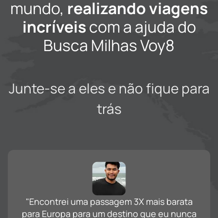
mundo,
realizando viagens
incríveis
com a ajuda do
Busca Milhas Voy8
Junte-se a eles e não fique para
trás
"Encontrei uma passagem 3X mais barata
para Europa para um destino que eu nunca