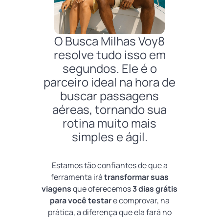
O Busca Milhas Voy8
resolve tudo isso em
segundos. Ele é o
parceiro ideal na hora de
buscar passagens
aéreas, tornando sua
rotina muito mais
simples e ágil.
Estamos tão confiantes de que a
ferramenta irá
transformar suas
viagens
que oferecemos
3 dias grátis
para você testar
e comprovar, na
prática, a diferença que ela fará no