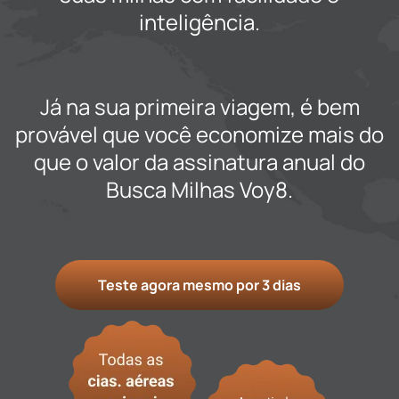
inteligência.
Já na sua primeira viagem, é bem
provável que você economize mais do
que o valor da assinatura anual do
Busca Milhas Voy8.
Teste agora mesmo por 3 dias