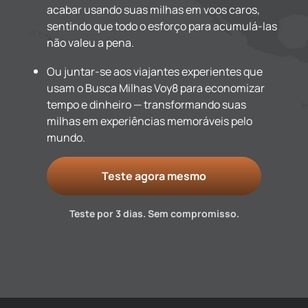
acabar usando suas milhas em voos caros,
sentindo que todo o esforço para acumulá-las
não valeu a pena.
Ou juntar-se aos viajantes experientes que
usam o Busca Milhas Voy8 para economizar
tempo e dinheiro — transformando suas
milhas em experiências memoráveis pelo
mundo.
Teste agora mesmo
Teste por 3 dias. Sem compromisso.