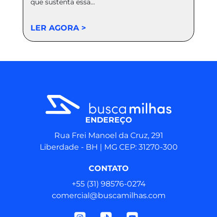
que sustenta essa...
LER AGORA >
ENDEREÇO
Rua Frei Manoel da Cruz, 291
Liberdade - BH | MG CEP: 31270-300
CONTATO
+55 (31) 98576‑0274
comercial@buscamilhas.com